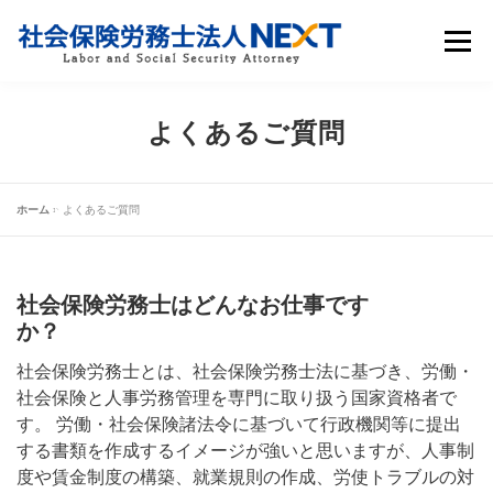
メニュ
サービス内容
お役立ち情報
事務所概要
よくあるご質問
採用情報
よくあるご質問
グループ会社
ホーム
»
よくあるご質問
社会保険労務士はどんなお仕事です
か？
社会保険労務士とは、社会保険労務士法に基づき、労働・
無料診断・お問い合わせ
社会保険と人事労務管理を専門に取り扱う国家資格者で
す。 労働・社会保険諸法令に基づいて行政機関等に提出
する書類を作成するイメージが強いと思いますが、人事制
度や賃金制度の構築、就業規則の作成、労使トラブルの対