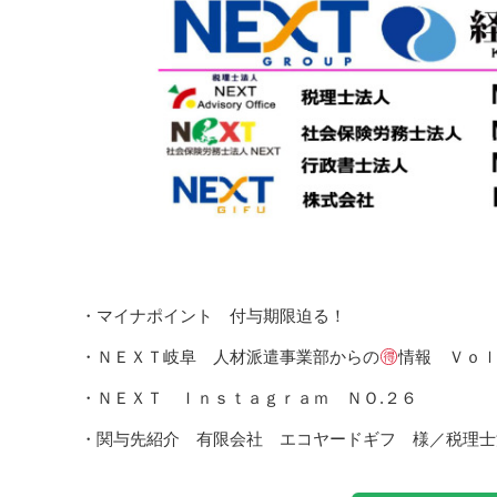
・マイナポイント 付与期限迫る！
・ＮＥＸＴ岐阜 人材派遣事業部からの
情報 Ｖｏｌ
・ＮＥＸＴ Ｉｎｓｔａｇｒａｍ ＮＯ.２６
・関与先紹介 有限会社 エコヤードギフ 様／税理士法