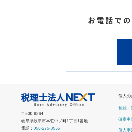
個人の
相続・
〒500-8364
確定申
岐阜県岐阜市本荘中ノ町1丁目1番地
電話：
058-275-3555
個人事