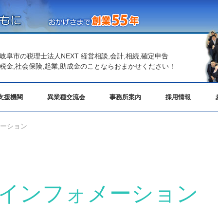
岐阜市の税理士法人NEXT 経営相談,会計,相続,確定申告
税金,社会保険,起業,助成金のことならおまかせください！
支援機関
異業種交流会
事務所案内
採用情報
メーション
分 インフォメーション