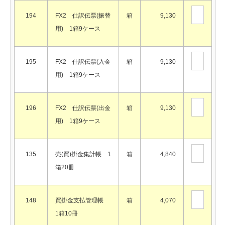
194
FX2 仕訳伝票(振替
箱
9,130
用) 1箱9ケース
195
FX2 仕訳伝票(入金
箱
9,130
用) 1箱9ケース
196
FX2 仕訳伝票(出金
箱
9,130
用) 1箱9ケース
135
売(買)掛金集計帳 1
箱
4,840
箱20冊
148
買掛金支払管理帳
箱
4,070
1箱10冊