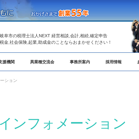
岐阜市の税理士法人NEXT 経営相談,会計,相続,確定申告
税金,社会保険,起業,助成金のことならおまかせください！
支援機関
異業種交流会
事務所案内
採用情報
メーション
分 インフォメーション