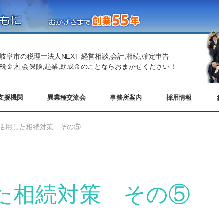
岐阜市の税理士法人NEXT 経営相談,会計,相続,確定申告
税金,社会保険,起業,助成金のことならおまかせください！
支援機関
異業種交流会
事務所案内
採用情報
活用した相続対策 その⑤
た相続対策 その⑤