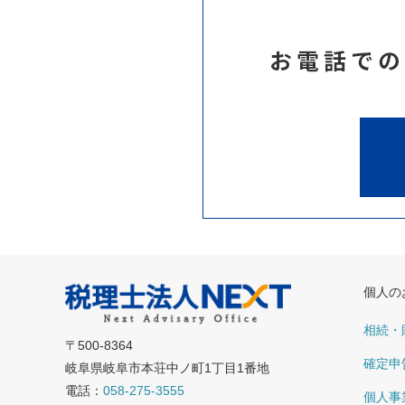
個人の
相続・
〒500-8364
確定申
岐阜県岐阜市本荘中ノ町1丁目1番地
電話：
058-275-3555
個人事