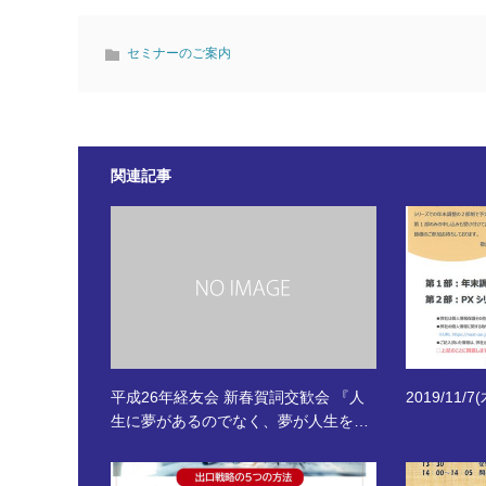
セミナーのご案内
関連記事
平成26年経友会 新春賀詞交歓会 『人
2019/11
生に夢があるのでなく、夢が人生を…