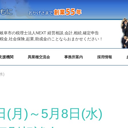
岐阜市の税理士法人NEXT 経営相談,会計,相続,確定申告
税金,社会保険,起業,助成金のことならおまかせください！
支援機関
異業種交流会
事務所案内
採用情報
水)
日(月)～5月8日(水)