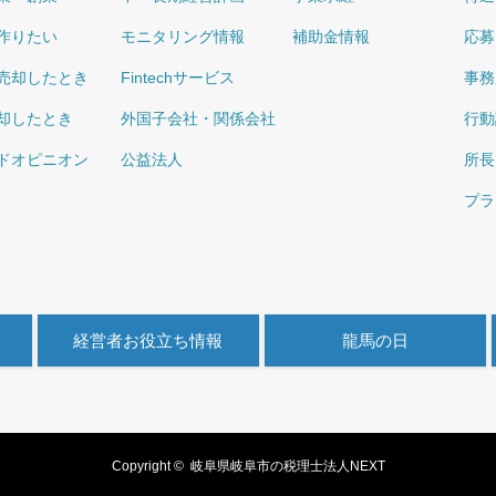
作りたい
モニタリング情報
補助金情報
応募
売却したとき
Fintechサービス
事務
却したとき
外国子会社・関係会社
行動
ドオピニオン
公益法人
所長
プラ
経営者お役立ち情報
龍馬の日
Copyright ©
岐阜県岐阜市の税理士法人NEXT