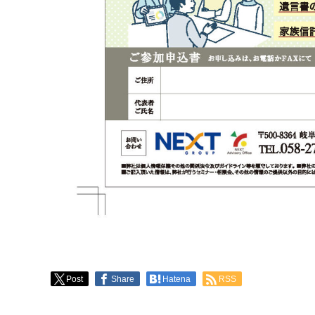
Post
Share
Hatena
RSS